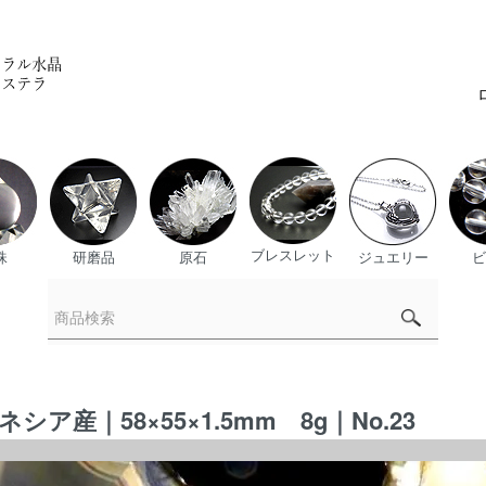
ブレスレット
珠
研磨品
原石
ジュエリー
ビ
産｜58×55×1.5mm 8g｜No.23