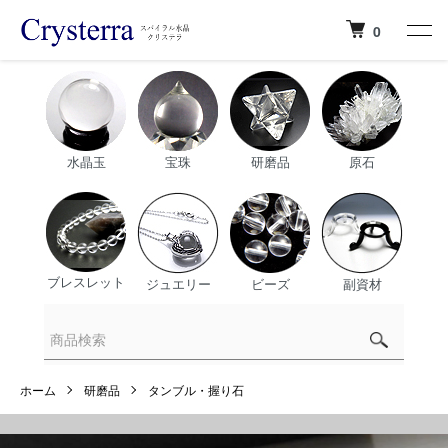
0
水晶玉
宝珠
研磨品
原石
ブレスレット
ジュエリー
ビーズ
副資材
ホーム
研磨品
タンブル・握り石