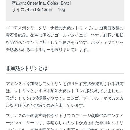
産出地: Cristalina, Goiás, Brazil
サイズ: 45×13×13mm 10g
ゴイアス州クリスタリーナ産の天然シトリンです。透明度抜群の
宝石質結晶。発色は明るいゴールデンイエローです。細長い形状
なのでペンダントに加工しても良さそうです。ポジティブでリッ
チ感あふれるエネルギーを振りまいています。
非加熱シトリンとは
アメシストを加熱してシトリンを作り出す方法が発見される以前
は、シトリンといえば非加熱天然シトリンに限られていました。
天然シトリンは採掘量が少なく、コンゴ、ブラジル、マダガスカ
ルなど限られた地域でのみ産出しています。
フランスの王政復古時代やイギリスのジョージ朝時代のアンティ
ークジュエリーには、素晴らしいカットが施された非加熱シトリ
ンがみられ、当時大変価値のある宝石として扱われていたのがわ