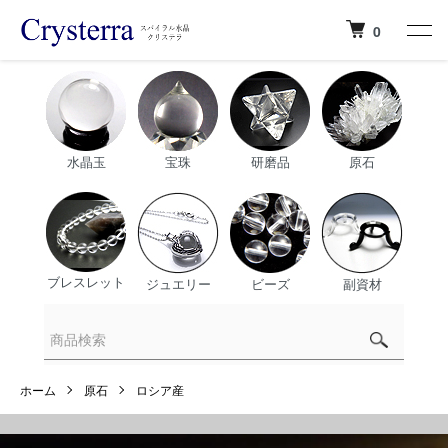
0
水晶玉
宝珠
研磨品
原石
ブレスレット
ジュエリー
ビーズ
副資材
ホーム
原石
ロシア産