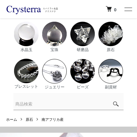
0
水晶玉
宝珠
研磨品
原石
ブレスレット
ジュエリー
ビーズ
副資材
ホーム
原石
南アフリカ産