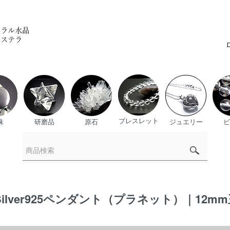
ブレスレット
珠
研磨品
原石
ジュエリー
ビ
ilver925ペンダント（プラネット）｜12