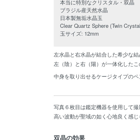
本当に特別なクリスタル・双晶
ブラジル産天然水晶
日本製無垢水晶玉
Clear Quartz Sphere (Twin Crysta
玉サイズ: 12mm
左水晶と右水晶が結合した希少な結
左（陰）と右（陽）が一体化したこ
中身を取り出せるケージタイプのペンダ
写真６枚目は鑑定機器を使用して撮
高い波動が聖域の如く心地良く感じ
双晶の効果