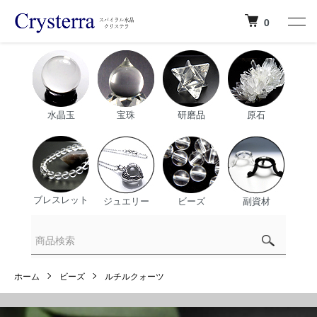
0
水晶玉
宝珠
研磨品
原石
ブレスレット
ジュエリー
ビーズ
副資材
ホーム
ビーズ
ルチルクォーツ