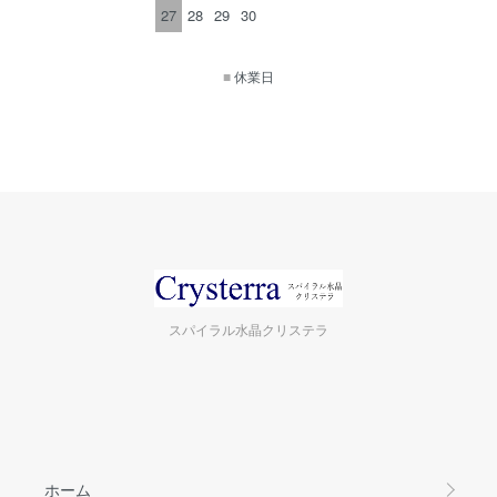
27
28
29
30
■
休業日
スパイラル水晶クリステラ
ホーム