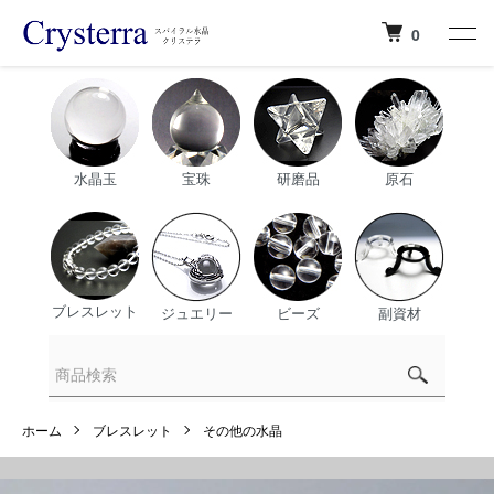
0
水晶玉
宝珠
研磨品
原石
ブレスレット
ジュエリー
ビーズ
副資材
ホーム
ブレスレット
その他の水晶