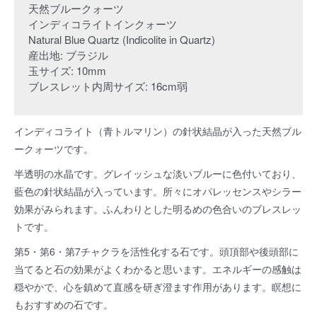
天然ブルークォーツ
インディコライトインクォーツ
Natural Blue Quartz (Indicolite in Quartz)
産出地: ブラジル
玉サイズ: 10mm
ブレスレット内周サイズ: 16cm弱
インディコライト（青トルマリン）の針状結晶が入った天然ブル
ークォーツです。
半透明の水晶です。グレイッシュな淡いブルーに色付いており、
藍色の針状結晶が入っています。所々にオパレッセンスやシラー
効果がみられます。ふんわりとした明るめの色合いのブレスレッ
トです。
第5・第6・第7チャクラを活性化する石です。頭頂部や後頭部に
当てると石の効果がよくわかると思います。エネルギーの感触は
穏やかで、心を鎮めて直感を研ぎ澄ます作用があります。瞑想に
もおすすめの石です。