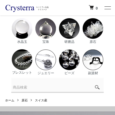
0
水晶玉
宝珠
研磨品
原石
ブレスレット
ジュエリー
ビーズ
副資材
ホーム
原石
スイス産