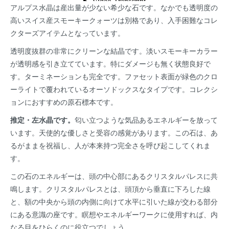
アルプス水晶は産出量が少ない希少な石です。なかでも透明度の
高いスイス産スモーキークォーツは別格であり、入手困難なコレ
クターズアイテムとなっています。
透明度抜群の非常にクリーンな結晶です。淡いスモーキーカラー
が透明感を引き立てています。特にダメージも無く状態良好で
す。ターミネーションも完全です。ファセット表面が緑色のクロ
ーライトで覆われているオーソドックスなタイプです。コレクシ
ョンにおすすめの原石標本です。
推定・左水晶です。
匂い立つような気品あるエネルギーを放って
います。天使的な優しさと受容の感覚があります。この石は、あ
るがままを祝福し、人が本来持つ完全さを呼び起こしてくれま
す。
この石のエネルギーは、頭の中心部にあるクリスタルパレスに共
鳴します。クリスタルパレスとは、頭頂から垂直に下ろした線
と、額の中央から頭の内側に向けて水平に引いた線が交わる部分
にある意識の座です。瞑想やエネルギーワークに使用すれば、内
なる目をひらくのに役立つでしょう。