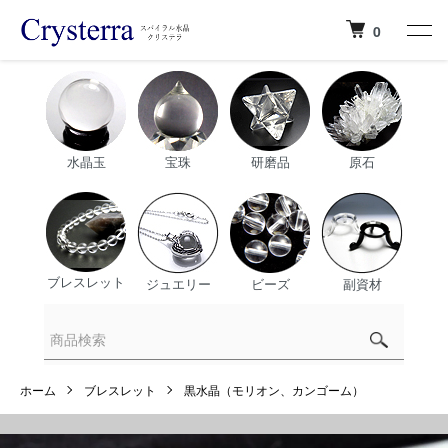
0
水晶玉
宝珠
研磨品
原石
ブレスレット
ジュエリー
ビーズ
副資材
ホーム
ブレスレット
黒水晶（モリオン、カンゴーム）