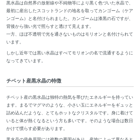
黒水晶は自然界の放射線や不純物等により黒く色づいた水晶で、
最初に産出したスコットランドの地名を取ってカンゴーム（ケア
ンゴーム）と名付けられました。カンゴームは漆黒の石ですが、
背後から強い光で照らすと透けて見えます。
一方、ほぼ不透明で光を通さないものはモリオンと名付けられて
います。
しかし近年では黒い水晶はすべてモリオンの名で流通するように
なってきています。
チベット産黒水晶の特徴
チベット産の黒水晶は独特の熱気を帯びたエネルギーを持ってい
ます。まるでマグマのような、小さい玉にエネルギーをギュッと
詰め込んだような、とてもホットなクリスタルです。身に着けて
いると体が熱くなるという方も多いです。そのような場合は数日
かけて慣らす必要があります。
黒水晶の発色原因には複数の要因があり、産地によって異なると