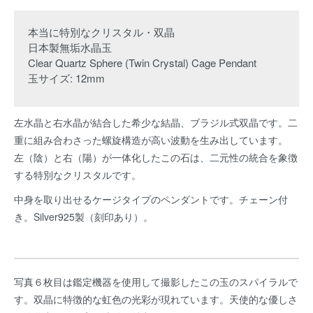
本当に特別なクリスタル・双晶
日本製無垢水晶玉
Clear Quartz Sphere (Twin Crystal) Cage Pendant
玉サイズ: 12mm
左水晶と右水晶が結合した希少な結晶、ブラジル式双晶です。二
重に組み合わさった螺旋構造が高い波動を生み出しています。
左（陰）と右（陽）が一体化したこの石は、二元性の統合を象徴
する特別なクリスタルです。
中身を取り出せるケージタイプのペンダントです。チェーン付
き。Silver925製（刻印あり）。
写真６枚目は鑑定機器を使用して撮影したこの玉のスパイラルで
す。双晶に特徴的な虹色の光彩が現れています。天使的な優しさ