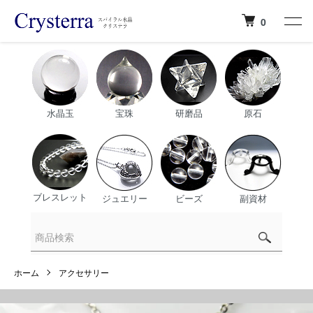
0
水晶玉
宝珠
研磨品
原石
ブレスレット
ジュエリー
ビーズ
副資材
ホーム
アクセサリー