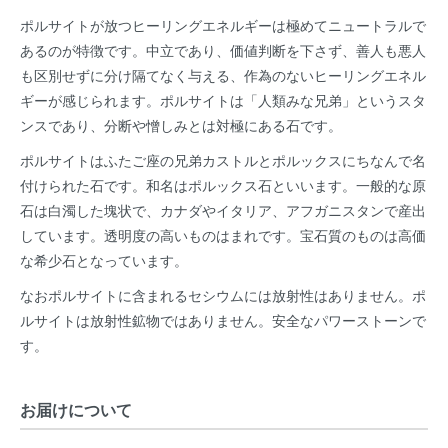
ポルサイトが放つヒーリングエネルギーは極めてニュートラルで
あるのが特徴です。中立であり、価値判断を下さず、善人も悪人
も区別せずに分け隔てなく与える、作為のないヒーリングエネル
ギーが感じられます。ポルサイトは「人類みな兄弟」というスタ
ンスであり、分断や憎しみとは対極にある石です。
ポルサイトはふたご座の兄弟カストルとポルックスにちなんで名
付けられた石です。和名はポルックス石といいます。一般的な原
石は白濁した塊状で、カナダやイタリア、アフガニスタンで産出
しています。透明度の高いものはまれです。宝石質のものは高価
な希少石となっています。
なおポルサイトに含まれるセシウムには放射性はありません。ポ
ルサイトは放射性鉱物ではありません。安全なパワーストーンで
す。
お届けについて