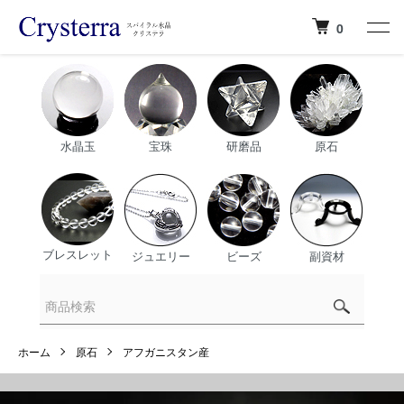
0
水晶玉
宝珠
研磨品
原石
ブレスレット
ジュエリー
ビーズ
副資材
ホーム
原石
アフガニスタン産