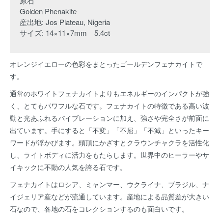
原石
Golden Phenakite
産出地: Jos Plateau, Nigeria
サイズ: 14×11×7mm 5.4ct
オレンジイエローの色彩をまとったゴールデンフェナカイトで
す。
通常のホワイトフェナカイトよりもエネルギーのインパクトが強
く、とてもパワフルな石です。フェナカイトの特徴である高い波
動と光あふれるバイブレーションに加え、強さや完全さが前面に
出ています。手にすると「不変」「不屈」「不滅」といったキー
ワードが浮かびます。頭頂にかざすとクラウンチャクラを活性化
し、ライトボディに活力をもたらします。世界中のヒーラーやサ
イキックに不動の人気を誇る石です。
フェナカイトはロシア、ミャンマー、ウクライナ、ブラジル、ナ
イジェリア産などが流通しています。産地による品質差が大きい
石なので、各地の石をコレクションするのも面白いです。