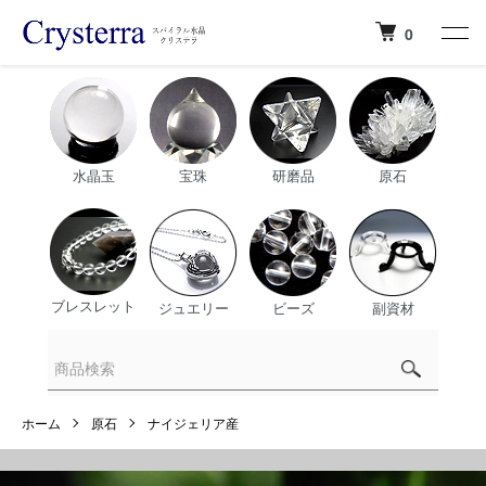
0
水晶玉
宝珠
研磨品
原石
ブレスレット
ジュエリー
ビーズ
副資材
ホーム
原石
ナイジェリア産