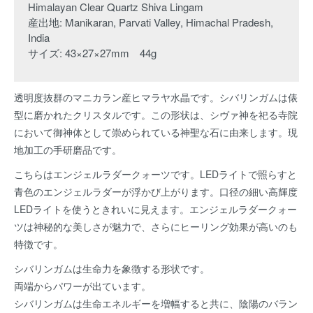
Himalayan Clear Quartz Shiva Lingam
産出地: Manikaran, Parvati Valley, Himachal Pradesh,
India
サイズ: 43×27×27mm 44g
透明度抜群のマニカラン産ヒマラヤ水晶です。シバリンガムは俵
型に磨かれたクリスタルです。この形状は、シヴァ神を祀る寺院
において御神体として崇められている神聖な石に由来します。現
地加工の手研磨品です。
こちらはエンジェルラダークォーツです。LEDライトで照らすと
青色のエンジェルラダーが浮かび上がります。口径の細い高輝度
LEDライトを使うときれいに見えます。エンジェルラダークォー
ツは神秘的な美しさが魅力で、さらにヒーリング効果が高いのも
特徴です。
シバリンガムは生命力を象徴する形状です。
両端からパワーが出ています。
シバリンガムは生命エネルギーを増幅すると共に、陰陽のバラン