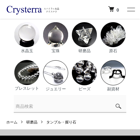
0
水晶玉
宝珠
研磨品
原石
ブレスレット
ジュエリー
ビーズ
副資材
ホーム
研磨品
タンブル・握り石