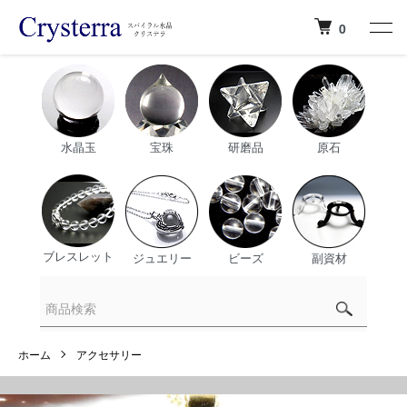
0
水晶玉
宝珠
研磨品
原石
ブレスレット
ジュエリー
ビーズ
副資材
ホーム
アクセサリー