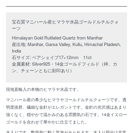
宝石質マニハール産ヒマラヤ水晶ゴールドルチルクォ
ーツ
Himalayan Gold Rutilated Quartz from Manihar
産出地: Manihar, Garsa Valley, Kullu, Himachal Pladesh,
India
石サイズ: ペアシェイプ17×12mm 11ct
金属素材: Silver925・14金ゴールドフィルド（枠、カ
ン、チェーンともに刻印あり）
現地直輸入の本物のヒマラヤ水晶です。
マニハール産の希少なヒマラヤゴールドルチルクォーツです。透
明度抜群、繊細な金針がエレガントです。金針の光沢感はあまり
強くなく、穏やかで温かみのある雰囲気の石です。14金イエロー
ゴールドを合わせて華やかに仕立てました。
水入りです。数箇所に動く気泡がみられます。水入り部分は非常