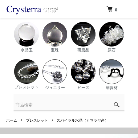
0
水晶玉
宝珠
研磨品
原石
ブレスレット
ジュエリー
ビーズ
副資材
ホーム
ブレスレット
スパイラル水晶（ヒマラヤ産）