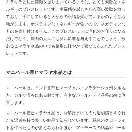
キラキラとした笑顔を振りまいているような、とても素敵なエネ
ルギーのブレスレットです。幸福感を感じさせる高い波動を放っ
ており、手にしていると天からの祝福を受けているかのような心
地がします。ポジティブなエネルギーが強いので、ネガティブな
ものを寄せ付けません。このブレスレットは浄化のお守りになる
だけでなく、周囲の人々にも良い影響を与えることでしょう。数
あるヒマラヤ水晶の中でも格別に軽やかで喜びにあふれたブレス
レットです。
マニハール産ヒマラヤ水晶とは
マニハールは、インド北部ヒマーチャル・プラデーシュ州クル地
方、ガルサ渓谷にある村です。有名なパールバティ渓谷の南に位
置します。
マニハール産ヒマラヤ水晶は、雪解け水のような透明感とすぐれ
た光沢感を持つ美しい結晶で知られています。緑色のクローライ
トを伴ったものが多くみられるほか、アナテースの結晶やゴール