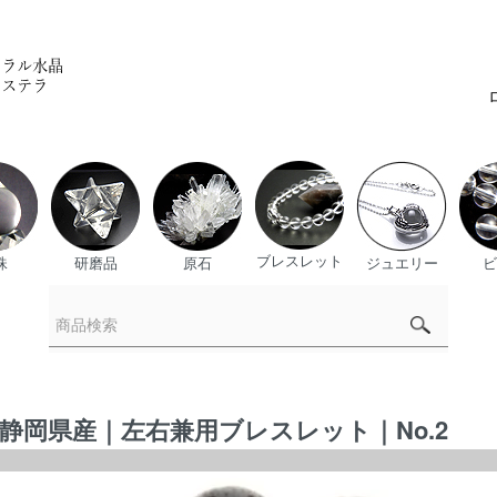
ブレスレット
珠
研磨品
原石
ジュエリー
ビ
｜静岡県産｜左右兼用ブレスレット｜No.2