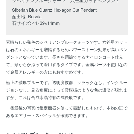
シベリアンブルークォーツ 六芒星カットペンダント
Siberian Blue Quartz Hexagon Cut Pendant
産出地: Russia
石サイズ: 44×39×14mm
素晴らしい発色のシベリアンブルークォーツです。六芒星カット
は石のエネルギーを増幅するためパワーストーン効果が高いペン
ダントとなっています。長さを調節できるナイロンコード仕立
て。頭からかぶって着用するタイプです。金属パーツ不使用なの
で金属アレルギーの方にもおすすめです。
極上の濃厚ブルーです。透明度抜群、クラックなし。インクルー
ジョンなし。見る角度によって雲模様のような色の濃淡が現れま
すが、これは合成水晶特有の成長痕です。
一番最後の写真は鑑定機器を使って撮影したもので、本物の証で
あるエアリー・スパイラルが確認できます。