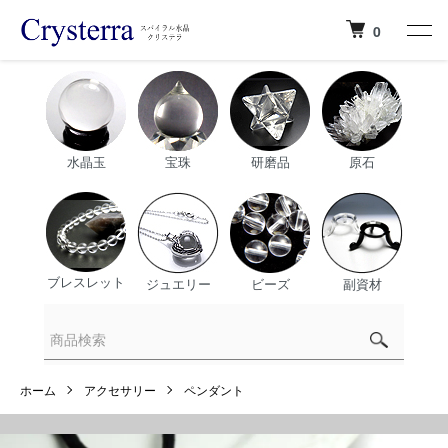
0
水晶玉
宝珠
研磨品
原石
ブレスレット
ジュエリー
ビーズ
副資材
ホーム
アクセサリー
ペンダント