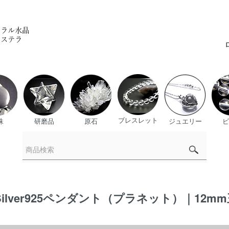
ブレスレット
珠
研磨品
原石
ジュエリー
ビ
ilver925ペンダント（プラネット）｜12