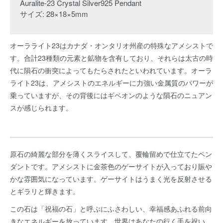
Auralite-23 Crystal Silver925 Pendant
サイズ: 28×18×5mm
オーラライト23はカナダ・オンタリオ州産の特殊なアメシストで
す。合計23種類の元素と鉱物を含有しており、それらは太古の時
代に隕石の衝突によってもたらされたといわれています。オーラ
ライト23は、アメシストのエネルギーに力強い金属質のパワーが
乗っていますが、その背後にはギベオンのような隕石のニュアン
スが感じられます。
原石の綺麗な部分を薄くスライスして、覆輪留めで仕立てたペン
ダントです。アメシストに金茶色のゲーサイトが入っており賑や
かな雰囲気になっています。ゲーサイトはうまく光を反射させる
とギラリと輝きます。
この石は「祝福の石」と呼ぶにふさわしい、幸福感あふれる前向
きなエネルギーを放っています。世界はあなたの行く手を祝い、