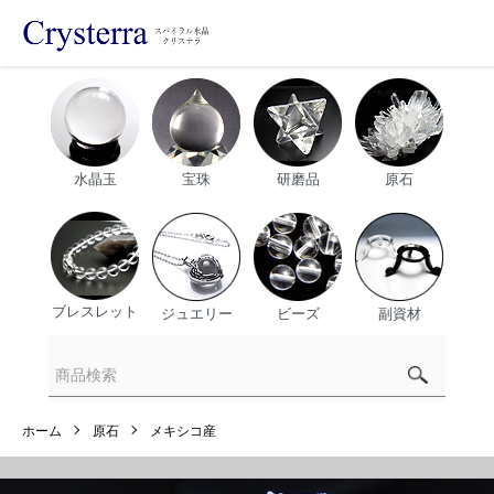
水晶玉
宝珠
研磨品
原石
ブレスレット
ジュエリー
ビーズ
副資材
ホーム
原石
メキシコ産