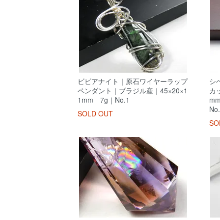
ビビアナイト｜原石ワイヤーラップ
シ
ペンダント｜ブラジル産｜45×20×1
カッ
1mm 7g｜No.1
m
No.
SOLD OUT
SO