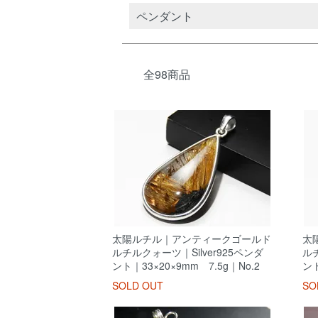
カテゴリー一覧
ペンダント
全98商品
太陽ルチル｜アンティークゴールド
太
ルチルクォーツ｜Silver925ペンダ
ルチ
ント｜33×20×9mm 7.5g｜No.2
ント
SOLD OUT
SO