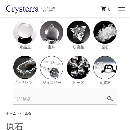
0
水晶玉
宝珠
研磨品
原石
ブレスレット
ジュエリー
ビーズ
副資材
ホーム
原石
原石