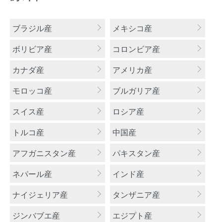
カテゴリー一覧
ブラジル産
メキシコ産
ボリビア産
コロンビア産
カナダ産
アメリカ産
モロッコ産
ブルガリア産
スイス産
ロシア産
トルコ産
中国産
アフガニスタン産
パキスタン産
ネパール産
インド産
ナイジェリア産
タンザニア産
ジンバブエ産
エジプト産