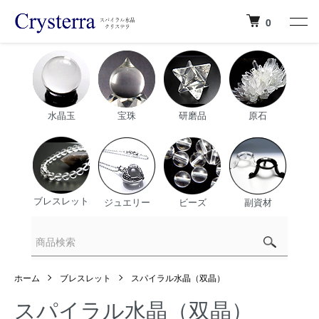
0
水晶玉
宝珠
研磨品
原石
ブレスレット
ジュエリー
ビーズ
副資材
ホーム
ブレスレット
スパイラル水晶（双晶）
スパイラル水晶（双晶）