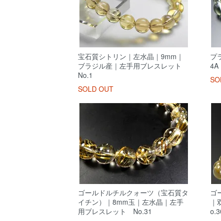
宝石質シトリン｜左水晶｜9mm｜
プ
ブラジル産｜左手用ブレスレット
4
No.1
SO
SOLD OUT
ゴールドルチルクォーツ（宝石質タ
ゴ
イチン）｜8mm玉｜左水晶｜左手
｜
用ブレスレット No.31
o.3