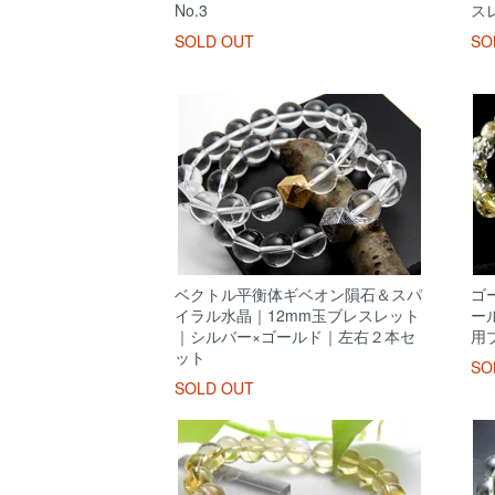
No.3
ス
SOLD OUT
SO
ベクトル平衡体ギベオン隕石＆スパ
ゴ
イラル水晶｜12mm玉ブレスレット
ー
｜シルバー×ゴールド｜左右２本セ
用
ット
SO
SOLD OUT