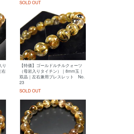
SOLD OUT
入り
【特価】ゴールドルチルクォーツ
左右
（母岩入りタイチン）｜8mm玉｜
双晶｜左右兼用ブレスレット No.
23
SOLD OUT