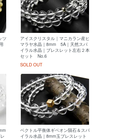
ッツ
アイスクリスタル｜マニカラン産ヒ
用
マラヤ水晶｜8mm 5A｜天然スパ
イラル水晶｜ブレスレット左右２本
セット No.6
SOLD OUT
mm
ベクトル平衡体ギベオン隕石＆スパ
ブレ
イラル水晶｜8mm玉ブレスレット