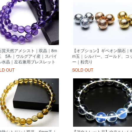
石質天然アメシスト｜双晶｜8m
【オプション】ギベオン隕石｜6
玉 5A-｜ウルグアイ産｜スパイ
m玉｜シルバー、ゴールド、コ
ル水晶｜左右兼用ブレスレット
ー｜粒売り
LD OUT
SOLD OUT
加熱シトリン｜双晶 6mm玉｜
【アウトレット品】ウラルレム