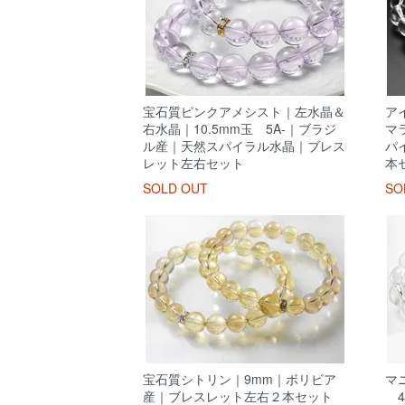
宝石質ピンクアメシスト｜左水晶＆
ア
右水晶｜10.5mm玉 5A-｜ブラジ
マ
ル産｜天然スパイラル水晶｜ブレス
パ
レット左右セット
本セ
SOLD OUT
SO
宝石質シトリン｜9mm｜ボリビア
マ
産｜ブレスレット左右２本セット
4