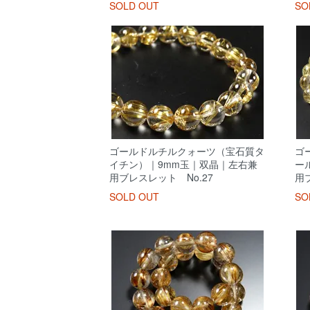
SOLD OUT
SO
ゴールドルチルクォーツ（宝石質タ
ゴ
イチン）｜9mm玉｜双晶｜左右兼
ー
用ブレスレット No.27
用
SOLD OUT
SO