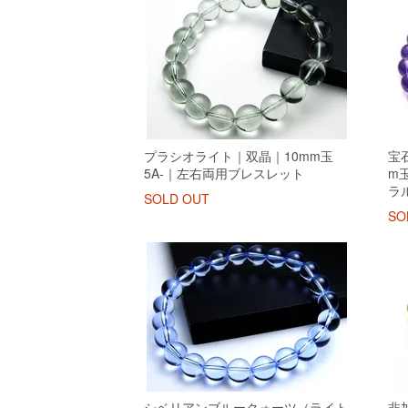
プラシオライト｜双晶｜10mm玉
宝
5A-｜左右両用ブレスレット
m
ラ
SOLD OUT
SO
シベリアンブルークォーツ（ライト
非