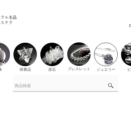
ブレスレット
珠
研磨品
原石
ジュエリー
ビ