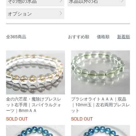
その他の水晶
水晶以外の石
オプション
全365商品
おすすめ順
価格順
新着順
金の六芒星・魔除けブレスレ
プラシオライトＡＡＡ｜双晶
ット右手用｜スパイラルクォ
｜10mm玉｜左右両用ブレスレ
ーツ｜8mmＡＡ
ット
SOLD OUT
SOLD OUT