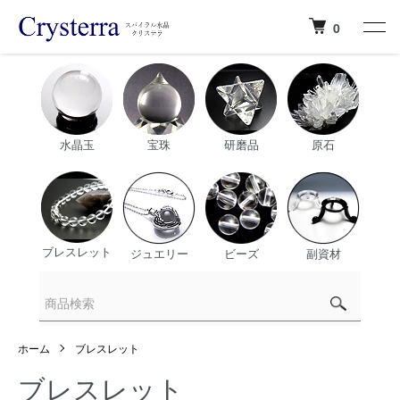
0
水晶玉
宝珠
研磨品
原石
ブレスレット
ジュエリー
ビーズ
副資材
ホーム
ブレスレット
ブレスレット